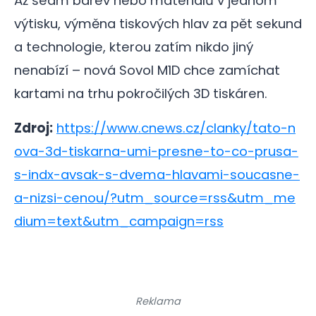
Až sedm barev nebo materiálů v jednom
výtisku, výměna tiskových hlav za pět sekund
a technologie, kterou zatím nikdo jiný
nenabízí – nová Sovol M1D chce zamíchat
kartami na trhu pokročilých 3D tiskáren.
Zdroj:
https://www.cnews.cz/clanky/tato-n
ova-3d-tiskarna-umi-presne-to-co-prusa-
s-indx-avsak-s-dvema-hlavami-soucasne-
a-nizsi-cenou/?utm_source=rss&utm_me
dium=text&utm_campaign=rss
Reklama