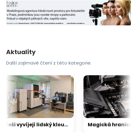
Aktuality
Další zajímavé čtení z této kategorie.
Češi vyvíjejí lidský kloub budoucnosti. 3D tiskárna za 29 milionů vyrobí implantát, který uvolní léky přímo v těle