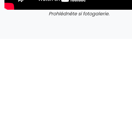
Prohlédněte si fotogalerie.
Zen 6 přinese 5 nových funkcí pro vyšší stabilitu výkonu, nejen herního
galerie: cviky
gale