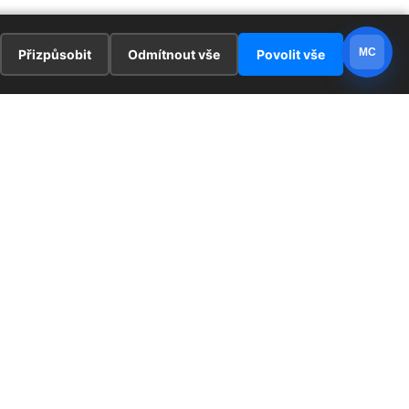
MC
Přizpůsobit
Odmítnout vše
Povolit vše
E
ZAJÍMAVOSTI
PRÁVNÍ UJEDNÁNÍ
ka !
Redaktoři
Ochrana osobních údajů
Cookies