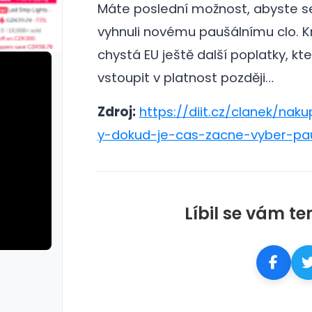
Máte poslední možnost, abyste se 
vyhnuli novému paušálnímu clo.
K
chystá EU ještě další poplatky, k
vstoupit v platnost později…
Zdroj:
https://diit.cz/clanek/naku
y-dokud-je-cas-zacne-vyber-pau
Líbil se vám te