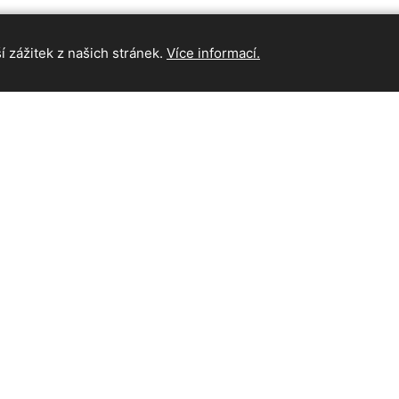
 zážitek z našich stránek.
Více informací.
INFORMAC
Hlavní strán
Kontakt