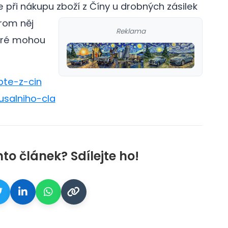
při nákupu zboží z Číny u drobných zásilek
rom něj
Reklama
teré mohou
pte-z-cin
salniho-cla
nto článek? Sdílejte ho!